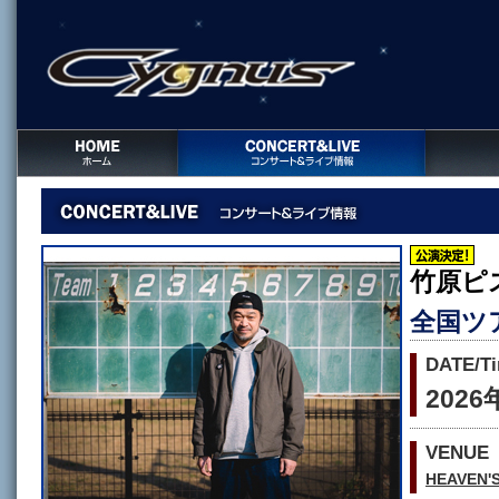
竹原ピ
全国ツア
DATE/T
202
VENUE
HEAVEN'