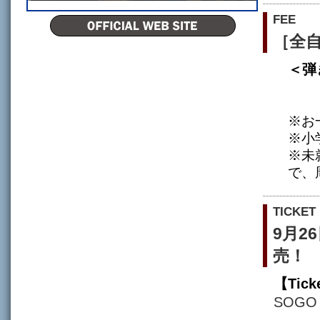
FEE
［全自
＜弾
※お
※小
※未
で、
TICKET
9月2
売！
【Ticke
SOGO T