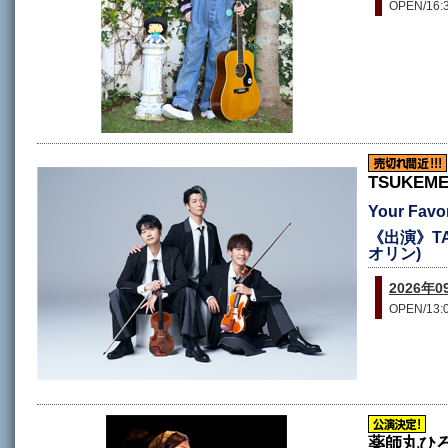
OPEN/16:3
TSUKEM
Your Favo
《出演》TA
オリン)
2026年
OPEN/13:0
薬師丸ひ