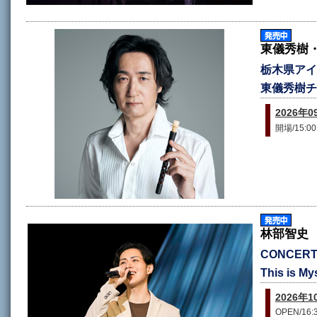
東儀秀樹
栃木県アイ
東儀秀樹チ
2026
開場/15:0
林部智史
CONCERT
This is
2026
OPEN/16:3