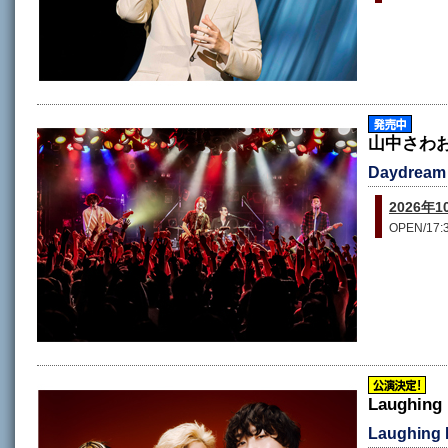
山中さわお 
Daydream 
2026
OPEN/17:3
Laughing 
Laughing