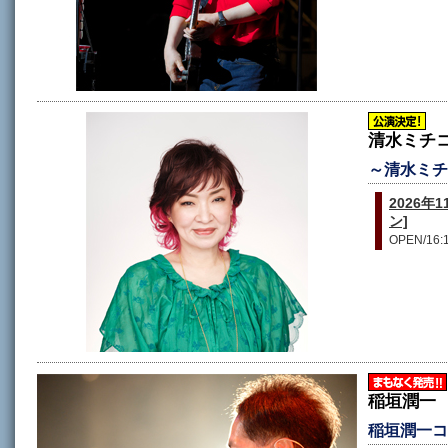
清水ミチ
～清水ミチコ 
2026
ン]
OPEN/16:1
稲垣潤一
稲垣潤一コ