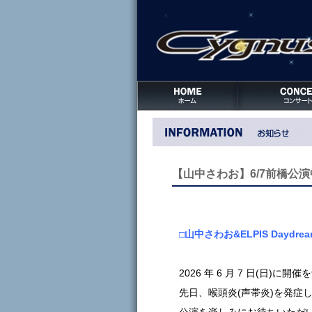
【山中さわお】6/7前橋公
□山中さわお&ELPIS Daydrea
2026 年 6 月 7 日(日)に開
先日、喉頭炎(声帯炎)を発