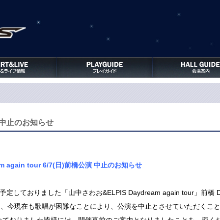
演中止のお知らせ
m again tour 6/7(日)前橋公演 中止のお知らせ
催を予定しておりました「山中さわお&ELPIS Daydream again tour」
症し、今現在も歌唱が困難なことにより、公演を中止とさせていただくこ